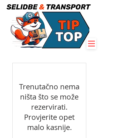
Trenutačno nema
ništa što se može
rezervirati.
Provjerite opet
malo kasnije.